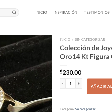
INICIO
INSPIRACIÓN
TESTIMONIOS
INICIO
/
SIN CATEGORIZAR
Colección de Joye
Oro14 Kt Figura
230.00
$
Colección de Joyería Anillo Or
AÑADIR A
Categoría:
Sin categorizar