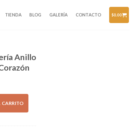
TIENDA
BLOG
GALERÍA
CONTACTO
$
0.00
ría Anillo
 Corazón
o14 Kt Figura Corazón cantidad
L CARRITO