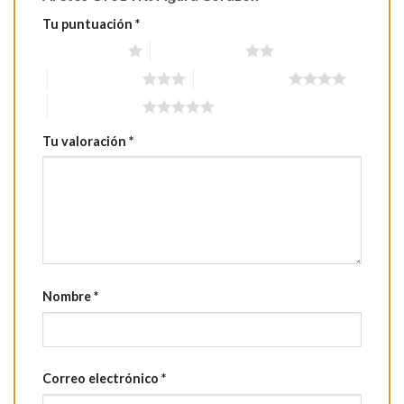
Tu puntuación
*
1 de 5 estrellas
2 de 5 estrellas
3 de 5 estrellas
4 de 5 estrellas
5 de 5 estrellas
Tu valoración
*
Nombre
*
Correo electrónico
*