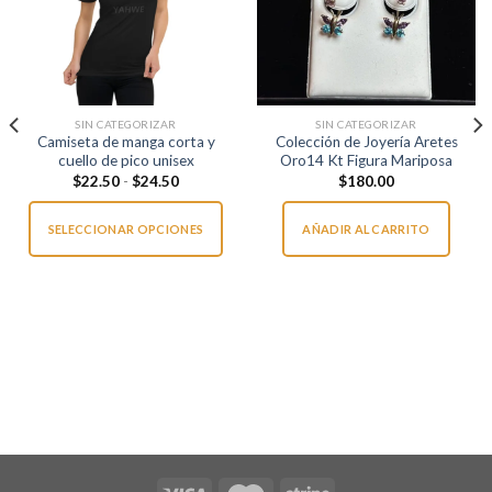
SIN CATEGORIZAR
SIN CATEGORIZAR
Camiseta de manga corta y
Colección de Joyería Aretes
cuello de pico unisex
Oro14 Kt Figura Mariposa
Rango
$
22.50
-
$
24.50
$
180.00
de
precios:
desde
SELECCIONAR OPCIONES
AÑADIR AL CARRITO
$22.50
hasta
$24.50
Este
producto
tiene
múltiples
variantes.
Las
opciones
se
pueden
elegir