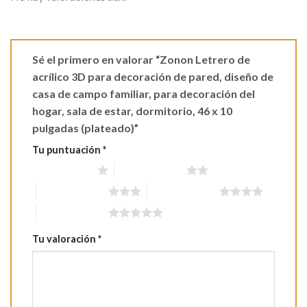
Sé el primero en valorar “Zonon Letrero de
acrílico 3D para decoración de pared, diseño de
casa de campo familiar, para decoración del
hogar, sala de estar, dormitorio, 46 x 10
pulgadas (plateado)”
Tu puntuación
*
1 de 5 estrellas
2 de 5 estrellas
3 de 5 estrellas
4 de 5 estrellas
5 de 5 estrellas
Tu valoración
*