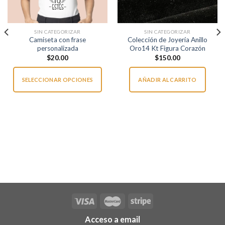
SIN CATEGORIZAR
SIN CATEGORIZAR
Camiseta con frase
Colección de Joyería Anillo
personalizada
Oro14 Kt Figura Corazón
$
20.00
$
150.00
SELECCIONAR OPCIONES
AÑADIR AL CARRITO
Este
producto
tiene
múltiples
variantes.
Las
opciones
se
pueden
elegir
en
la
Acceso a email
página