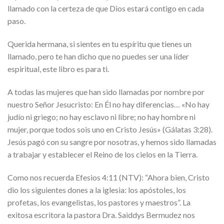
llamado con la certeza de que Dios estará contigo en cada
paso.
Querida hermana
, si sientes en tu espíritu que tienes un
llamado, pero te han dicho que no puedes ser una líder
espiritual, este libro es para ti.
A todas las mujeres que han sido llamadas por nombre por
nuestro Señor Jesucristo: En Él no hay diferencias…
«No hay
judío ni griego; no hay esclavo ni libre; no hay hombre ni
mujer, porque todos sois uno en Cristo Jesús»
(Gálatas 3:28).
Jesús pagó con su sangre por nosotras, y hemos sido llamadas
a trabajar y establecer el Reino de los cielos en la Tierra.
Como nos recuerda Efesios 4:11 (NTV):
“Ahora bien, Cristo
dio los siguientes dones a la iglesia: los apóstoles, los
profetas, los evangelistas, los pastores y maestros”
. La
exitosa escritora la pastora
Dra. Saiddys Bermudez
nos